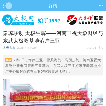
详情


豫琼联动 太极生辉——河南卫视大象财经与
东武太极双基地落户三亚
太极头条
2026-7-4 10:04
2704
0


7月3日，海南三亚，椰风海韵，高朋云集。河南卫视大
摘要
象财经新电商康养三亚基地、东武太极三亚好家康养基地推
广中心揭牌仪式在三亚好家康养酒店举行。