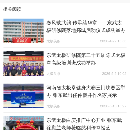
相关阅读
春风载武韵 传承续华章——东武太
极研修院落地郯城启动仪式成功举办
太极头条
2026-4-27 15:56
东武太极研修院第二十五届陈式太极
拳高级培训班成功举办
太极头条
2026-5-5 10:02
河南省太极拳健身大赛三门峡赛区举
办 张东武出任仲裁并作名家展示
太极头条
2026-5-18 15:27
东武太极白庆推广中心开业 张东武
徐勤兰老师莅临慈利传拳授艺