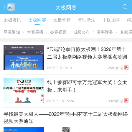
太极网赛


太极资讯
太极网赛
太极拳师
拳理拳法
中医国学
综
网赛通知
大赛展播
参赛视频
成绩公布
赛事评委
名家
/
/
/
/
/
“云端”论拳再掀太极潮！2026年第十
二届太极拳网络视频大赛展播点赞圆
满收官
热
2026-8-5 18:18
2681阅读
线上参赛即可拿万元冠军大奖！会太
极，来搿手！
热
2026-6-15 15:24
13929阅读
寻找最美太极人——2026年“搿手杯”第十二届太极拳网络
视频大赛通知