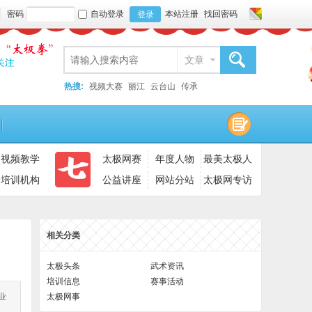
密码
自动登录
本站注册
找回密码
登录
文章
搜索
热搜:
视频大赛
丽江
云台山
传承
视频教学
太极网赛
年度人物
最美太极人
培训机构
公益讲座
网站分站
太极网专访
相关分类
太极头条
武术资讯
培训信息
赛事活动
业
太极网事