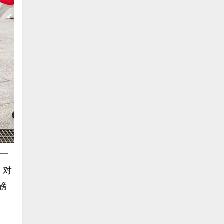
十一
、对
磅