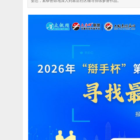
姿态，紧锣密鼓地深入到基层社区辅导排练参赛作品。
极
网