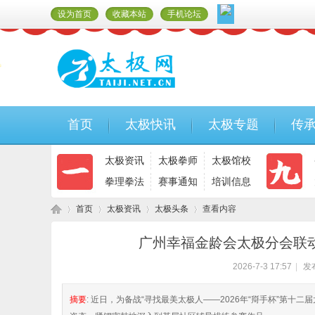
设为首页
收藏本站
手机论坛
首页
太极快讯
太极专题
传
太极资讯
太极拳师
太极馆校
拳理拳法
赛事通知
培训信息
首页
太极资讯
太极头条
查看内容
广州幸福金龄会太极分会联
2026-7-3 17:57
|
发
太
›
›
›
›
摘要
: 近日，为备战“寻找最美太极人——2026年“搿手杯”第