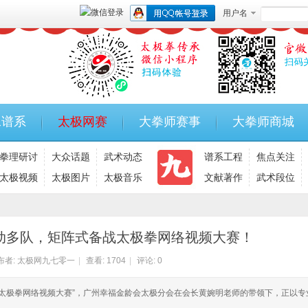
用户名
承谱系
太极网赛
大拳师赛事
大拳师商城
拳理研讨
大众话题
武术动态
谱系工程
焦点关注
太极视频
太极图片
太极音乐
文献著作
武术段位
动多队，矩阵式备战太极拳网络视频大赛！
布者:
太极网九七零一
|
查看:
1704
|
评论: 0
十二届太极拳网络视频大赛”，广州幸福金龄会太极分会在会长黄婉明老师的带领下，正以专