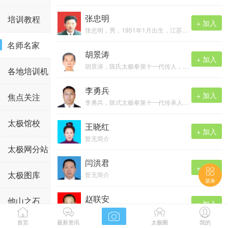
自幼习武，8岁起师从老拳师梁有庆学习杨式太极拳，绵掌，三义刀，六合刀， ...
张忠明
讲堂
培训教程
+ 加入
张忠明，男，1951年1月出生，江苏丹阳人，自幼酷爱武术运动，强身健体，保卫祖国。1983年开始从事武术教学工作，为中华传统武术事业的发展 ...
名师名家
胡景涛
+ 加入
胡景涛，陈氏太极拳第十一代传人，黑龙江省太极拳协会理事，黑河市太极拳协会副会长，黑河市武术协会副会长，瑗珲古韵太极拳协会会长，中国 ...
各地培训机
李勇兵
+ 加入
构
焦点关注
李勇兵，陈式太极拳第十一代传承人，师承陈长虹。
太极馆校
王晓红
+ 加入
暂无简介
太极网分站
闫洪君
+ 加入

太极图库
暂无简介
菜单
赵联安
他山之石
+ 加入



赵联安，1995年独资创办名极武馆，并于2015年正式注册登记成立广西名极武术文化传播有限公司。


首页
最新资讯
太极圈
我的
拜年视频