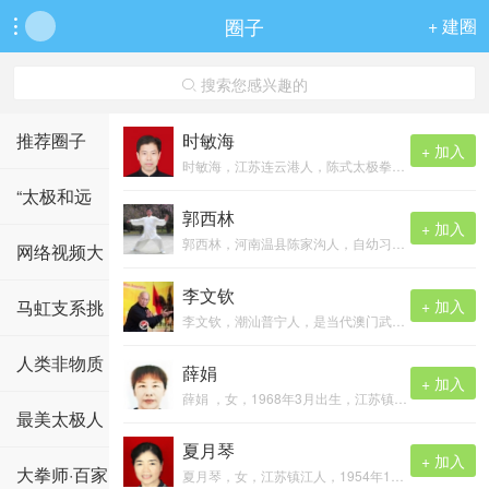
圈子
+ 建圈

搜索您感兴趣的

推荐圈子
时敏海
+ 加入
时敏海，江苏连云港人，陈式太极拳第十二代传承人，中国武术六段。自幼随连云港市公园街王育华老师学习武术，2010年开始接触太极拳，2016年 ...
“太极和远
郭西林
+ 加入
郭西林，河南温县陈家沟人，自幼习练太极拳，陈氏太极拳第十二代传人，师承太极拳大师王西安。中国武术六段，被温县国际太极拳年会组委会评 ...
方”系列活动
网络视频大
李文钦
赛
马虹支系挑
+ 加入
李文钦，潮汕普宁人，是当代澳门武术名家暨名师，习练武艺（1954-2014）六十年，精修广东蔡李佛拳与河南陈式太极拳，中国国际武术段位八段 ...
战九九
人类非物质
薛娟
+ 加入
薛娟 ，女，1968年3月出生，江苏镇江市人，自5岁开始学习中华传统武术，先练少林后练武当。1986年开始从事武术教学工作，先后在学校、机关 ...
文化遗产[太
最美太极人
夏月琴
+ 加入
极拳项目]
大拳师·百家
夏月琴，女，江苏镇江人，1954年10月出生，师承陈长虹．