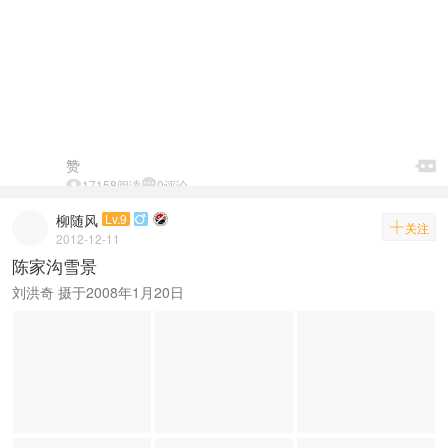

赞


17158阅读

0评论
柳随风
Lv.9


关注
2012-12-11
陈家沟雪景
刘洪奇 摄于2008年1月20日