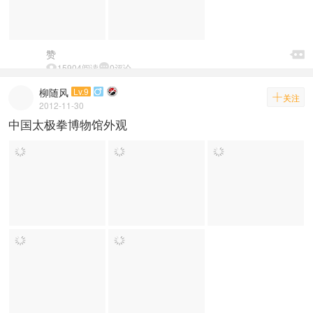

赞


15904阅读

0评论
柳随风
Lv.9


关注
2012-11-30
中国太极拳博物馆外观