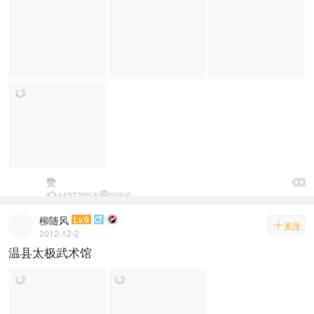

赞


14377阅读

0评论
柳随风
Lv.9


关注
2012-12-2
温县太极武术馆