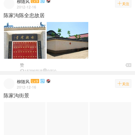
柳随风
Lv.9


关注
2012-12-16
陈家沟陈全忠故居

赞


15296阅读

0评论
柳随风
Lv.9


关注
2012-12-16
陈家沟街景