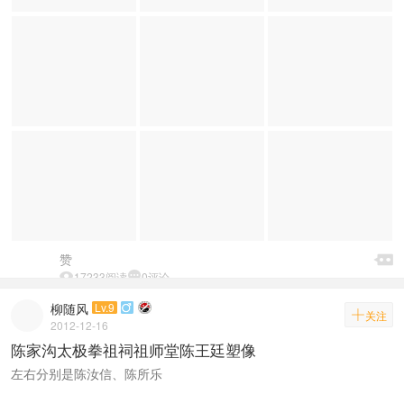

赞


17233阅读

0评论
柳随风
Lv.9


关注
2012-12-16
陈家沟太极拳祖祠祖师堂陈王廷塑像
左右分别是陈汝信、陈所乐