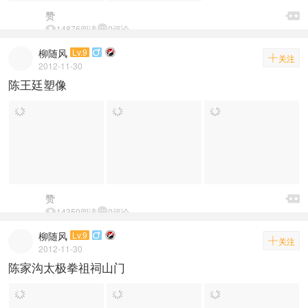

赞


14876阅读

0评论
柳随风
Lv.9


关注
2012-11-30
陈王廷塑像

赞


14350阅读

0评论
柳随风
Lv.9


关注
2012-11-30
陈家沟太极拳祖祠山门