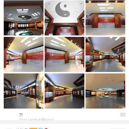

赞


21180阅读

0评论