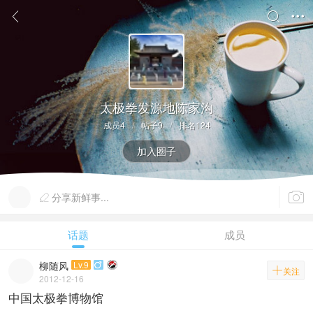



太极拳发源地陈家沟
成员4
/
帖子9
/
排名124
加入圈子

分享新鲜事...

话题
成员
柳随风
Lv.9


关注
2012-12-16
中国太极拳博物馆