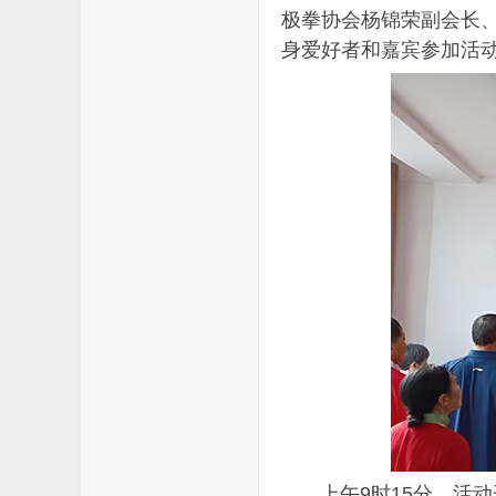
极拳协会杨锦荣副会长、
身爱好者和嘉宾参加活
上午9时15分，活动