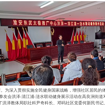
微
只
为深入贯彻实施全民健身国家战略，增强社区居民的体育
拳友会洪泽-清江浦-涟水联动健身展示活动在高良涧街道
了
洪泽教体局职社科尹奇科长、邓码社区党委何新民书记