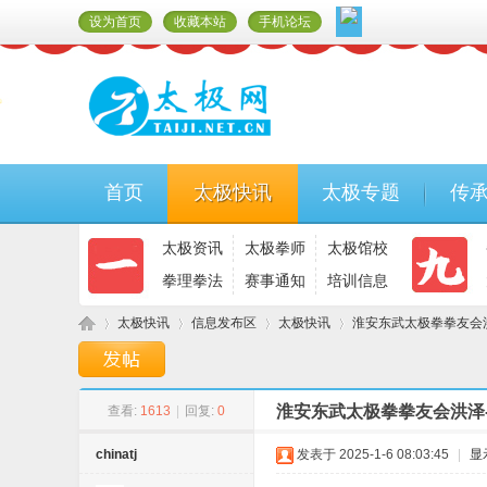
设为首页
收藏本站
手机论坛
首页
太极快讯
太极专题
传
太极资讯
太极拳师
太极馆校
拳理拳法
赛事通知
培训信息
太极快讯
信息发布区
太极快讯
淮安东武太极拳拳友会洪泽
淮安东武太极拳拳友会洪泽
查看:
1613
|
回复:
0
太
»
›
›
›
chinatj
发表于 2025-1-6 08:03:45
|
显