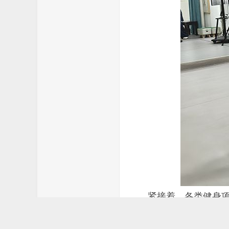
紧接着，各类健身项目展
剑、杨式太极剑、武当剑
奏，展现了淮安三地拳