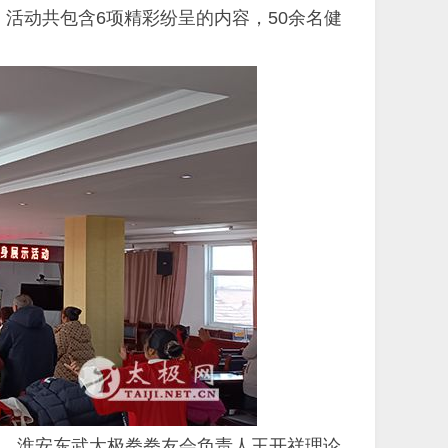
活动共包含6项精彩纷呈的内容，50余名健
，淮安东武太极拳拳友会负责人王开祥理论