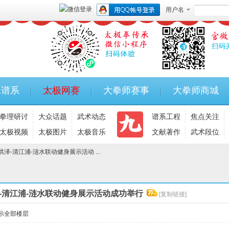
用户名
承谱系
太极网赛
大拳师赛事
大拳师商城
拳理研讨
大众话题
武术动态
谱系工程
焦点关注
太极视频
太极图片
太极音乐
文献著作
武术段位
-清江浦-涟水联动健身展示活动 ...
-清江浦-涟水联动健身展示活动成功举行
[复制链接]
示全部楼层