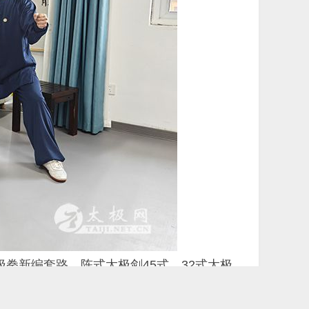
拳新编套路，陈式太极剑45式、32式太极
节目轮番上演，其中穿插了诗朗诵和葫芦丝独