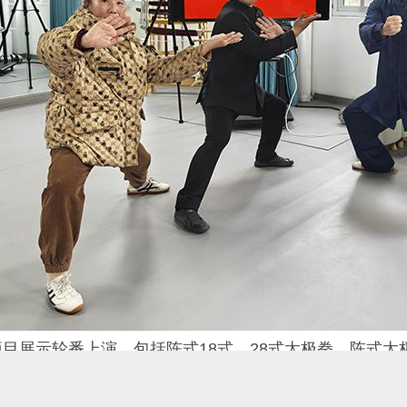
扫
一
示轮番上演，包括陈式18式、28式太极拳、陈式太极
、功夫扇、武行三合太极刀、杨式太极拳18式等15个
友的高超技艺和深厚功底。