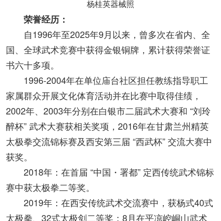
杨桂英器械照
荣誉经历：
自1996年至2025年9月以来，曾多次在省内、全
国、全球武术竞赛中获得金银铜牌，累计获得荣誉证
书六十多项。
1996-2004年在单位庙台社区担任教练指导职工
家属群众开展文化体育活动并在比赛中取得佳绩，
2002年、2003年分别在白银市二届武术大赛和 “刘玲
醉杯” 武术大赛获相关奖项，2016年在甘肃兰州精英
太极拳交流锦标赛及西安第三届 “西武杯” 交流大赛中
获奖。
2018年：在首届 “中国・署都” 定西传统武术锦标
赛中获太极拳二等奖。
2019年：在西安传统武术交流赛中，获杨式40式
太极拳、32式太极剑二等奖；8月在平凉崆峒山武术