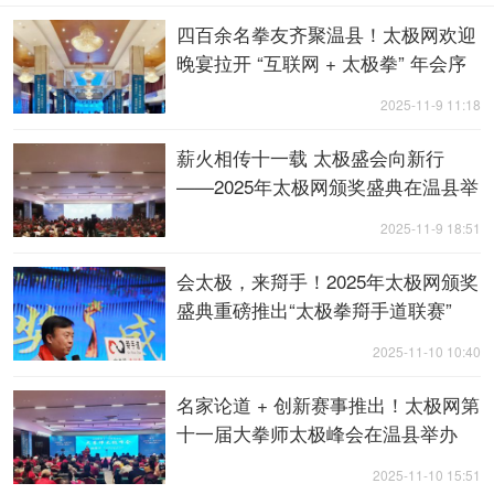
四百余名拳友齐聚温县！太极网欢迎
晚宴拉开 “互联网 + 太极拳” 年会序
幕
2025-11-9 11:18
薪火相传十一载 太极盛会向新行
——2025年太极网颁奖盛典在温县举
行
2025-11-9 18:51
会太极，来搿手！2025年太极网颁奖
盛典重磅推出“太极拳搿手道联赛”
2025-11-10 10:40
名家论道 + 创新赛事推出！太极网第
十一届大拳师太极峰会在温县举办
2025-11-10 15:51