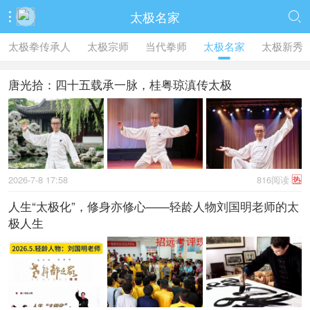
太极名家


太极拳传承人
太极宗师
当代拳师
太极名家
太极新秀
唐光拾：四十五载承一脉，桂粤琼滇传太极
2026-7-8 17:58
816阅读
热
人生“太极化”，修身亦修心——轻龄人物刘国明老师的太
极人生