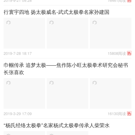
2019-9-21 09:28
16461阅读
行寰宇四地 扬太极威名-武式太极拳名家孙建国
2019-7-28 18:17
15808阅读
热
巾帼传承 追梦太极——焦作陈小旺太极拳术研究会秘书
长张喜欢
2019-3-29 17:09
16130阅读
热
“杨氏经络太极拳”名家杨式太极拳传承人柴荣水