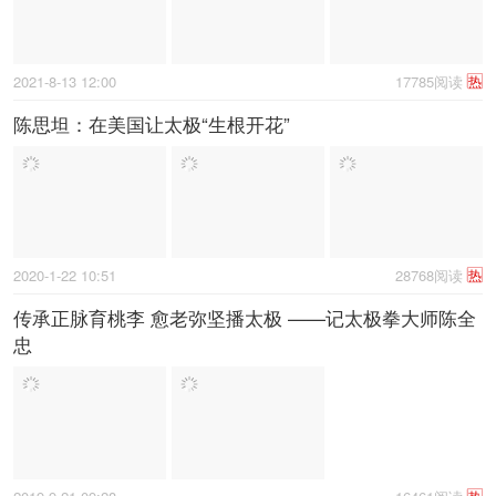
2021-8-13 12:00
17785阅读
热
陈思坦：在美国让太极“生根开花”
2020-1-22 10:51
28768阅读
热
传承正脉育桃李 愈老弥坚播太极 ——记太极拳大师陈全
忠
热