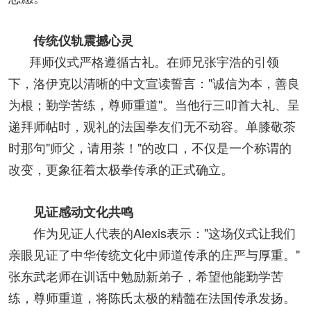
传统仪轨震撼心灵
拜师仪式严格遵循古礼。在师兄张宇浩的引领
下，洛伊克以清晰的中文宣读誓言："诚信为本，善良
为根；勤学苦练，尊师重道"。当他行三叩首大礼、呈
递拜师帖时，观礼的法国拳友们无不动容。单膝敬茶
时那句"师父，请用茶！"的改口，不仅是一个称谓的
改变，更象征着太极拳传承的正式确立。
见证感动文化共鸣
作为见证人代表的Alexis表示："这场仪式让我们
亲眼见证了中华传统文化中师道传承的庄严与厚重。"
张东武老师在训话中勉励新弟子，希望他能勤学苦
练，尊师重道，将陈氏太极的精髓在法国传承发扬。