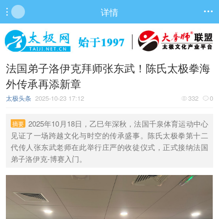
详情


法国弟子洛伊克拜师张东武！陈氏太极拳海
外传承再添新章
太极头条
2025-10-23 17:12
332
0


2025年10月18日，乙巳年深秋，法国千泉体育运动中心
摘要
见证了一场跨越文化与时空的传承盛事。陈氏太极拳第十二
代传人张东武老师在此举行庄严的收徒仪式，正式接纳法国
弟子洛伊克-博赛入门。