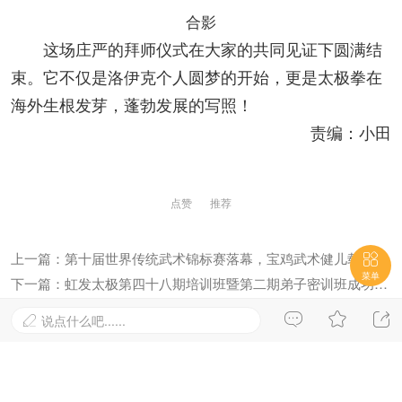
合影
这场庄严的拜师仪式在大家的共同见证下圆满结
束。它不仅是洛伊克个人圆梦的开始，更是太极拳在
海外生根发芽，蓬勃发展的写照！
责编：小田
点赞
推荐
上一篇：第十届世界传统武术锦标赛落幕，宝鸡武术健儿载誉归来

菜单
下一篇：虹发太极第四十八期培训班暨第二期弟子密训班成功举办



说点什么吧......

最新评论
0条评论
