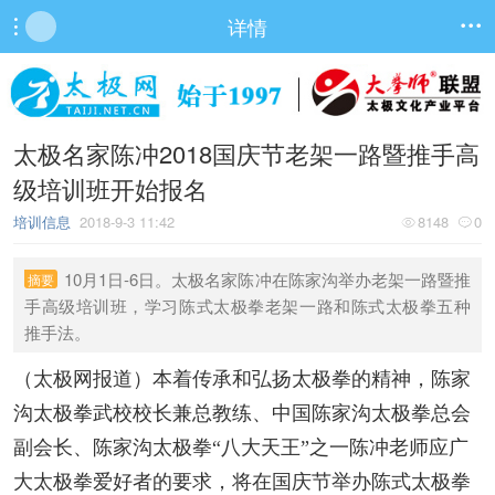
详情


太极名家陈冲2018国庆节老架一路暨推手高
级培训班开始报名
培训信息
2018-9-3 11:42
8148
0


10月1日-6日。太极名家陈冲在陈家沟举办老架一路暨推
摘要
手高级培训班，学习陈式太极拳老架一路和陈式太极拳五种
推手法。
（太极网报道）本着传承和弘扬太极拳的精神，
陈家
沟太极拳武校校长兼总教练、中国陈家沟太极拳总会
副会长、陈家沟太极拳“八大天王”之一陈冲老师
应广
大太极拳爱好者的要求，将在国庆节举办陈式太极拳