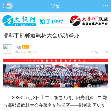
详情


邯郸市邯郸道武林大会成功举办
小田
Lv.9
2026-5-7 10:50:53
1526
0


2026年5月3日上午，雨过天晴、阳光明媚，邯郸
市邯郸道武林大会在著名文旅景区——邯郸道历史文