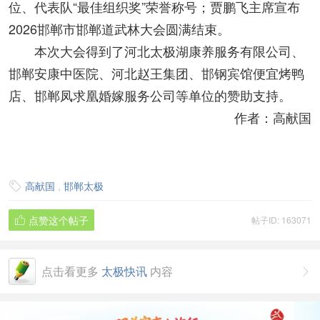
协执行主席张红军宣读获奖名单，授予12个参会单
位、代表队“最佳组织奖”荣誉称号；贾鹏飞主席宣布
2026邯郸市邯郸道武林大会圆满结束。
本次大会得到了河北太极湖康养服务有限公司、
邯郸安康中医院、河北赵王集团、邯钢宾馆便宜烤鸭
店、邯郸凤求凰婚嫁服务公司等单位的赞助支持。
作者：高献国
高献国
,
邯郸太极

点赞这个帖子
帖子ID: 163071

点击看更多
太极快讯
内容
