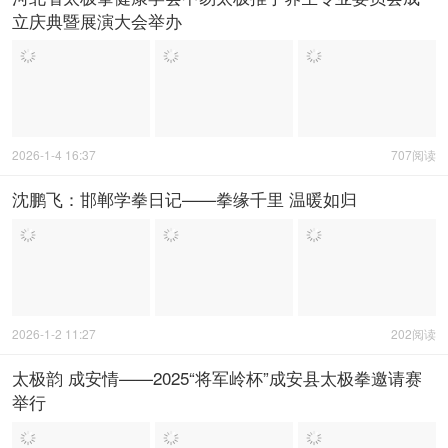
河北省太极拳健康学会中易太极推手养生专业委员会成
立庆典暨展演大会举办
2026-1-4 16:37
707阅读
沈鹏飞：邯郸学拳日记——拳缘千里 温暖如归
2026-1-2 11:27
202阅读
太极韵 成安情——2025“将军岭杯”成安县太极拳邀请赛
举行