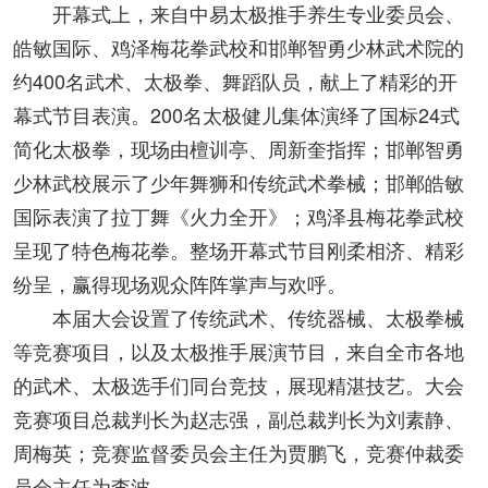
开幕式上，来自中易太极推手养生专业委员会、
皓敏国际、鸡泽梅花拳武校和邯郸智勇少林武术院的
约400名武术、太极拳、舞蹈队员，献上了精彩的开
幕式节目表演。
200名太极健儿集体演绎了国标24式
简化太极拳，现场由檀训亭、周新奎指挥；邯郸智勇
少林武校展示了少年舞狮和传统武术拳械；邯郸皓敏
国际表演了拉丁舞《火力全开》；鸡泽县梅花拳武校
呈现了特色梅花拳。整场开幕式节目刚柔相济、精彩
纷呈，赢得现场观众阵阵掌声与欢呼。
本届大会设置了传统武术、传统器械、太极拳械
等竞赛项目，以及太极推手展演节目，来自全市各地
的武术、太极选手们同台竞技，展现精湛技艺。大会
竞赛项目总裁判长为赵志强，副总裁判长为刘素静、