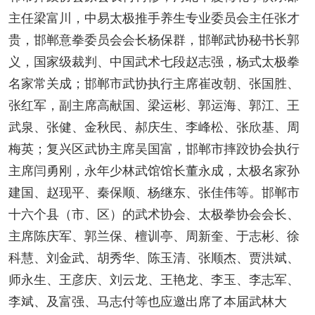
主任梁富川，中易太极推手养生专业委员会主任张才
贵，邯郸意拳委员会会长杨保群，邯郸武协秘书长郭
义，国家级裁判、中国武术七段赵志强，杨式太极拳
名家常关成；邯郸市武协执行主席崔改朝、张国胜、
张红军，副主席高献国、梁运彬、郭运海、郭江、王
武泉、张健、金秋民、郝庆生、李峰松、张欣基、周
梅英；复兴区武协主席吴国富，邯郸市摔跤协会执行
主席闫勇刚，永年少林武馆馆长董永成，太极名家孙
建国、赵现平、秦保顺、杨继东、张佳伟等。
邯郸市
十六个县（市、区）的武术协会、太极拳协会会长、
主席陈庆军、郭兰保、檀训亭、周新奎、于志彬、徐
科慧、刘金武、胡秀华、陈玉清、张顺杰、贾洪斌、
师永生、王彦庆、刘云龙、王艳龙、李玉、李志军、
李斌、及富强、马志付等也应邀出席了本届武林大