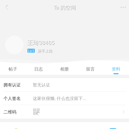
Ta 的空间


王琦38465
新手上路
Lv.1
帖子
日志
相册
留言
资料
拥有认证
暂无认证
个人签名
这家伙很懒, 什么也没留下...

二维码
