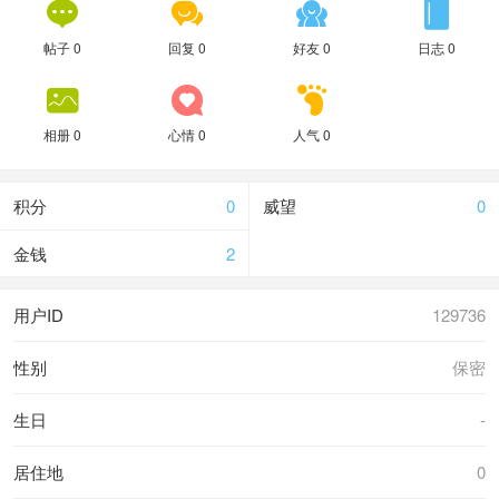




帖子 0
回复 0
好友 0
日志 0



相册 0
心情 0
人气 0
积分
0
威望
0
金钱
2
用户ID
129736
性别
保密
生日
-
居住地
0