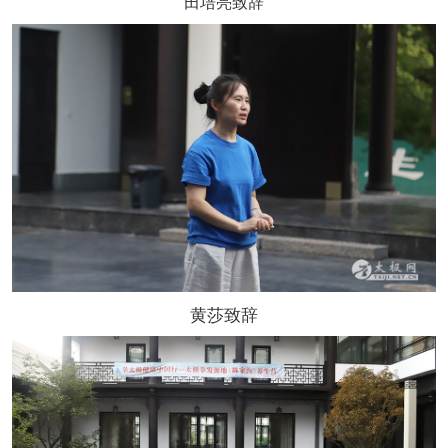
田培亮致辞
黄莎致辞