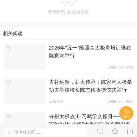
暂无评论, 快来抢沙发
相关阅读
2026年"五一"陈照森太极拳培训班在
陈家沟举行
2026-5-2 15:33
古礼纳新，薪火传承：陈家沟太极拳
功夫学校校长陈志伟收徒仪式举行
太极头条
2026-5-4 16:01

寻根太极故里·习武学文修身——陈
菜单
家沟“国风少年”太极研学夏令营报名
通知



说点什么吧......

培训信息
2026-5-21 17:05