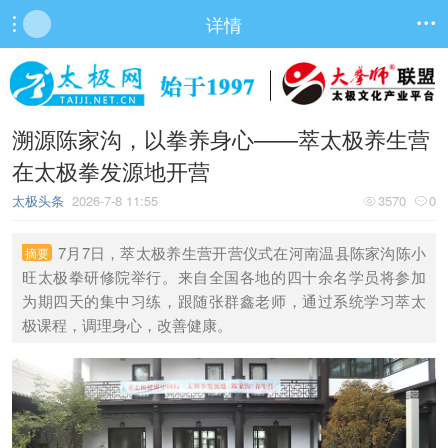
详情


溯源陈家沟，以拳养身心——萃太极养生营
在太极拳发源地开营
太极头条
2026-7-8 11:55
3570
0


7月7日，萃太极养生营开营仪式在河南温县陈家沟陈小
摘要
旺太极拳研修院举行。来自全国各地的四十余名学员将参加
为期四天的集中习练，跟随张群鑫老师，通过系统学习萃太
极课程，调理身心，改善健康。