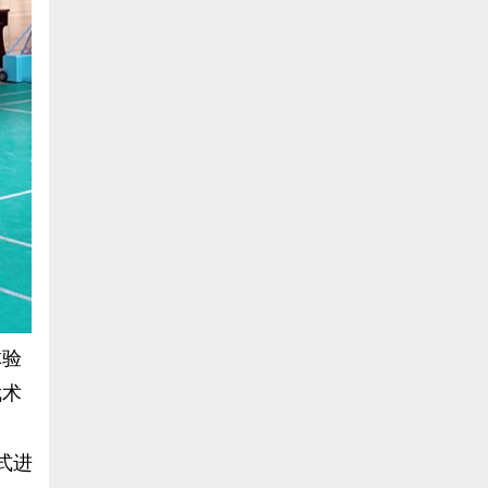
体验
武术
式进