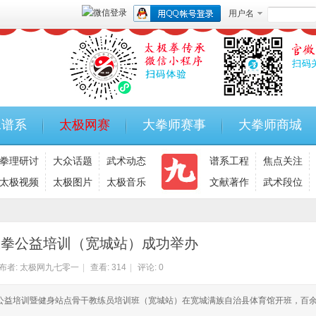
用户名
承谱系
太极网赛
大拳师赛事
大拳师商城
拳理研讨
大众话题
武术动态
谱系工程
焦点关注
太极视频
太极图片
太极音乐
文献著作
武术段位
太极拳公益培训（宽城站）成功举办
布者:
太极网九七零一
|
查看:
314
|
评论: 0
太极拳公益培训暨健身站点骨干教练员培训班（宽城站）在宽城满族自治县体育馆开班，百