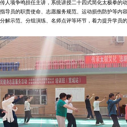
传人项争鸣担任主讲，系统讲授二十四式简化太极拳的
扫
一
指导员的职责使命、志愿服务规范、运动损伤防护等内
分解示范、分组演练、名师点评等环节，着力提升学员