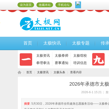
设为首页
收藏本站
手机论坛
首页
太极快讯
太极专题
传
太极资讯
太极拳师
太极馆校
拳理拳法
赛事通知
培训信息
首页
太极资讯
太极头条
查看内容
2026年承德市
2026-6-1 15:21
|
发
太
›
›
›
›
摘要
: 5月30日，2026年承德市全民健身志愿服务活动——