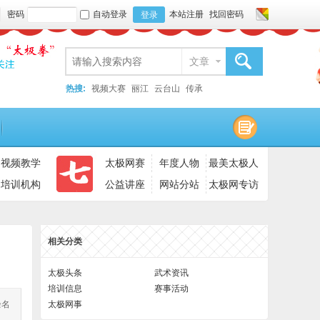
密码
自动登录
本站注册
找回密码
登录
文章
搜索
热搜:
视频大赛
丽江
云台山
传承
视频教学
太极网赛
年度人物
最美太极人
培训机构
公益讲座
网站分站
太极网专访
相关分类
太极头条
武术资讯
培训信息
赛事活动
余名
太极网事