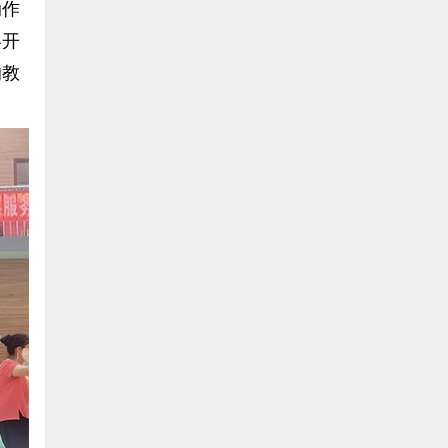
动作
容开
的教