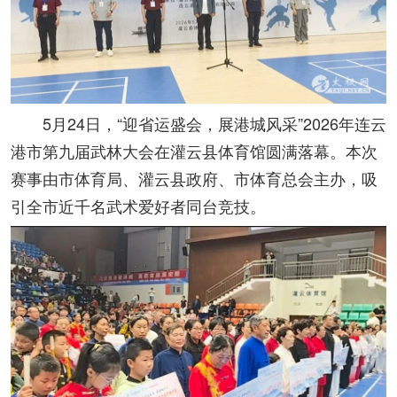
5月24日，“迎省运盛会，展港城风采”2026年连云
港市第九届武林大会在灌云县体育馆圆满落幕。本次
赛事由市体育局、灌云县政府、市体育总会主办，吸
引全市近千名武术爱好者同台竞技。