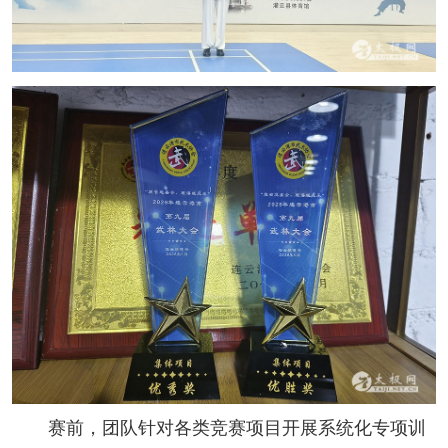
赛前，团队针对各类竞赛项目开展系统化专项训