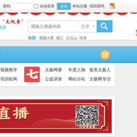
密码
自动登录
本站注册
找回密码
登录
文章
搜索
热搜:
视频大赛
丽江
云台山
传承
视频教学
太极网赛
年度人物
最美太极人
培训机构
公益讲座
网站分站
太极网专访