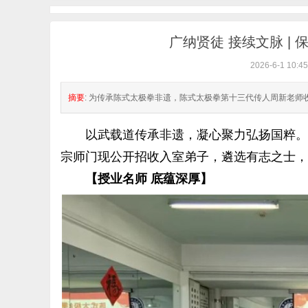
广纳贤徒 接续文脉 |
2026-6-1 10:45
极
摘要
: 为传承陈式太极拳非遗，陈式太极拳第十三代传人周新老师收徒招
以武载道传承非遗，凝心聚力弘扬国粹。为
宗师门现公开招收入室弟子，遴选有志之士，
【授业名师 底蕴深厚】
网