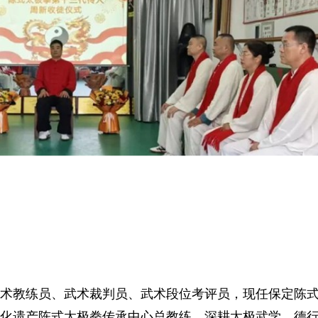
术教练员、武术裁判员、武术段位考评员，现任保定陈
化遗产陈式太极拳传承中心总教练。深耕太极武学，德