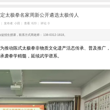
微
只
 保定太极拳名家周新公开遴选太极传人
|
发布者:
小田
|
查看:
620
|
评论: 0
生授课，联系方式周老师： 138-0312-1818。
推动陈式太极拳非物质文化遗产活态传承、普及推广
承袭拳学精髓，延续武学谱系。