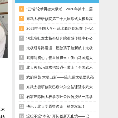
1
“云端”论拳再掀太极潮！2026年第十二届
太
2
东武太极研修院第二十六届陈式太极拳高
级培
3
2026年全国大学生武术套路锦标赛（甲乙
组）
4
河北省虹发太极拳研究院藁城传授中心公
益班
5
太极研修路漫漫，愿教孺子踏新航｜太极
名家
6
武德润初心，善举显担当：佛山马国超太
极拳
7
北大教师冯凯杰把普通生带上了全国武术
比赛
8
武韵绿茵 太极出彩——陈志强太极团队亮
相2
9
东武太极研修院巴彦淖尔公益课暨东武太
极内
10
石家庄陈氏太极拳东环公园传授站一路拳
培训
11
快讯：北大学霸曾俊涛，枪剑双冠！
式太
12
退役不退“本色” 开拓创新无止境——记
行技