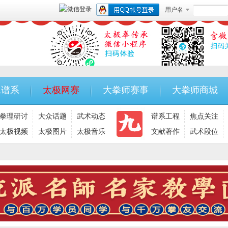
用户名
承谱系
太极网赛
大拳师赛事
大拳师商城
拳理研讨
大众话题
武术动态
谱系工程
焦点关注
太极视频
太极图片
太极音乐
文献著作
武术段位