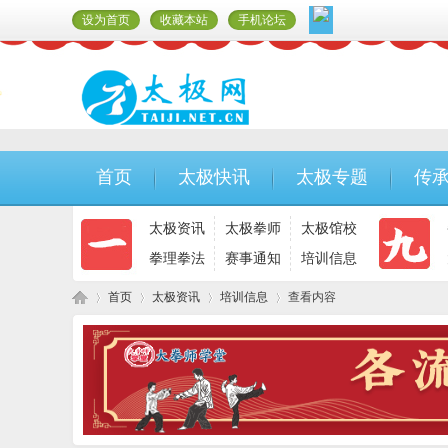
设为首页
收藏本站
手机论坛
首页
太极快讯
太极专题
传
太极资讯
太极拳师
太极馆校
拳理拳法
赛事通知
培训信息
首页
太极资讯
培训信息
查看内容
太
›
›
›
›