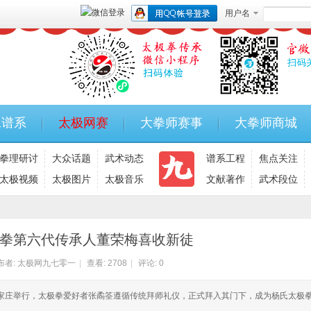
用户名
承谱系
太极网赛
大拳师赛事
大拳师商城
拳理研讨
大众话题
武术动态
谱系工程
焦点关注
太极视频
太极图片
太极音乐
文献著作
武术段位
拳第六代传承人董荣梅喜收新徒
布者:
太极网九七零一
|
查看:
2708
|
评论: 0
石家庄举行，太极拳爱好者张矞筌遵循传统拜师礼仪，正式拜入其门下，成为杨氏太极