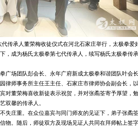
六代传承人董荣梅收徒仪式在河北石家庄举行，太极拳爱
下，成为杨氏太极拳第七代传承人，续写杨氏太极拳传
广场团队彭会长、永年广府新成太极拳和谐团队叶会
园律师事务所主任王主任、石家庄市律师协会副会长
，
宾对董荣梅喜收新徒表示祝贺，并对张矞筌寄予厚望，
艺双馨的传承人。
失庄重。在众位嘉宾与同门师友的见证下，弟子张矞
信物。随后，师徒双方及现场见证人共同在拜师帖上签