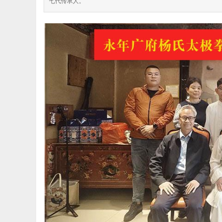
七代传承人。
极
网