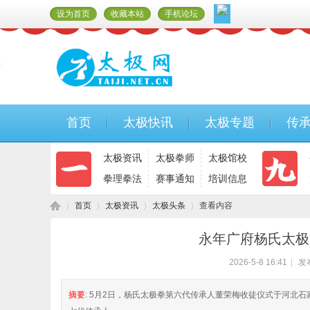
设为首页
收藏本站
手机论坛
首页
太极快讯
太极专题
传
太极资讯
太极拳师
太极馆校
拳理拳法
赛事通知
培训信息
首页
太极资讯
太极头条
查看内容
永年广府杨氏太极
2026-5-8 16:41
|
发
太
›
›
›
›
摘要
: 5月2日，杨氏太极拳第六代传承人董荣梅收徒仪式于河北