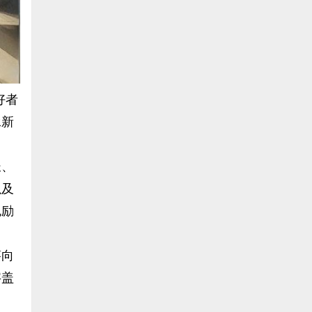
好者
承新
长、
以及
勉励
筌向
字盖