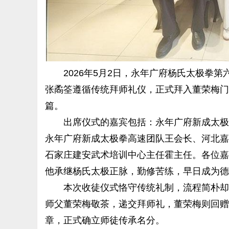
2026年5月2日，永年广府杨氏太极拳第
张矞筌遵循传统拜师礼仪，正式拜入董荣梅门
篇。
出席仪式的嘉宾包括：永年广府新成太极拳
永年广府新成太极拳高速团队王会长、
河北嘉
石家庄建安武术培训中心主任霍主任。各位嘉
他承继杨氏太极正脉，勤修苦练，早日成为德
本次收徒仪式恪守传统礼制，流程简朴却不
师父董荣梅敬茶，递交拜师礼，董荣梅则回赠
章，正式确立师徒传承名分。