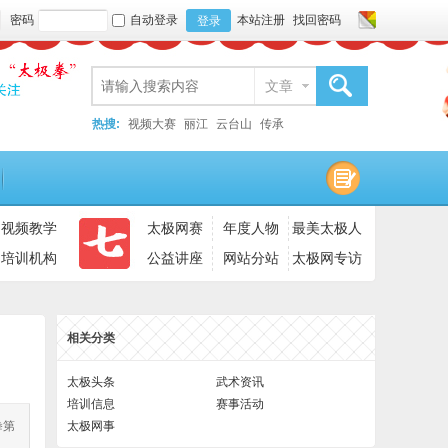
密码
自动登录
本站注册
找回密码
登录
文章
搜索
热搜:
视频大赛
丽江
云台山
传承
视频教学
太极网赛
年度人物
最美太极人
培训机构
公益讲座
网站分站
太极网专访
相关分类
太极头条
武术资讯
培训信息
赛事活动
拳第
太极网事