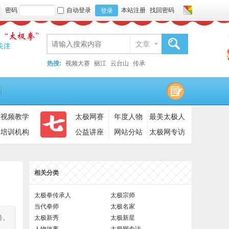
密码
自动登录
本站注册
找回密码
登录
文章
搜索
热搜:
视频大赛
丽江
云台山
传承
视频教学
太极网赛
年度人物
最美太极人
培训机构
公益讲座
网站分站
太极网专访
相关分类
太极拳传承人
太极宗师
当代拳师
太极名家
号。
太极新秀
太极新星