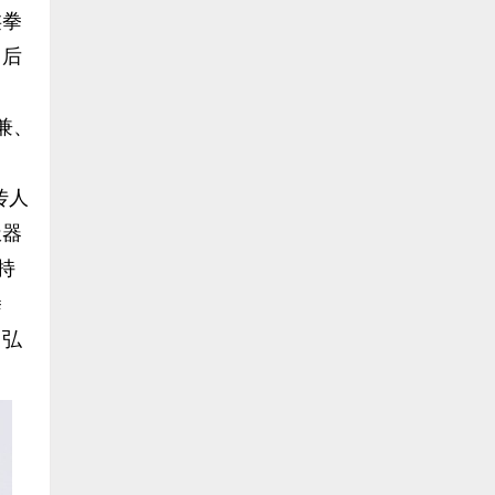
类拳
日后
兼、
。
传人
极器
持
拳
、弘