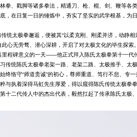
林拳、戳脚等诸多拳法，精通刀、枪、棍、剑、鞭等各
一
步
底，在日复一日的锤炼中，夯实了坚实的武学根基，为
传统太极拳邂逅，便被其“以柔克刚、刚柔并济，动静相
自此心无旁骛、潜心深耕，开启了对太极文化的毕生探索
极具里程碑意义的一天——他正式拜入陈氏太极拳第十一代
习传统陈氏太极拳老架一路、老架二路、太极推手、太
始终恪守“师道贵诚”的初心，尊师重道、笃行不怠、专一
粹与执着深得马虹先生厚爱，得以窥得陈氏传统太极拳
第十二代传人中的杰出代表，毅然扛起了传承陈氏太极