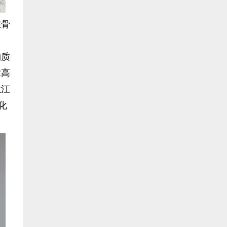
在骨
物质
术高
龙江
化