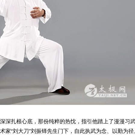
深扎根心底，那份纯粹的热忱，指引他踏上了漫漫习
术家“刘大刀”刘振铎先生门下，自此执武为念、以勤为径