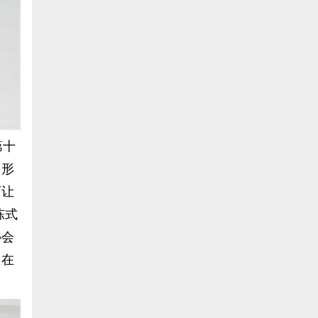
第十
、形
历让
陈式
协会
，在