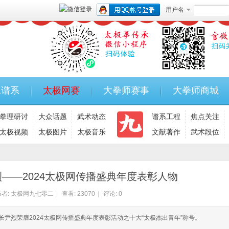
用户名
承谱系
太极网赛
大拳师赛事
大拳师商城
拳理研讨
大众话题
武术动态
谱系工程
焦点关注
太极视频
太极图片
太极音乐
文献著作
武术段位
烈——2024太极网传播盛典年度表彰人物
者:
太极网九七零二
|
查看:
23070
|
评论: 0
馆长尹烈荣膺2024太极网传播盛典年度表彰活动之十大“太极杰出青年”称号。