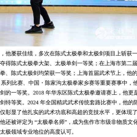
一
步
他屡获佳绩，多次在陈式太极拳和太极剑项目上斩获
夺得陈式太极拳大架、太极单剑一等奖；在上海市第二
拳、陈式太极剑均荣获一等奖；上海首届武术节上，他
” 系列比赛、中国・陈家沟太极拳家乡赛等重要赛事中，
的一等奖。2018 年华东区陈式太极拳邀请赛上，他更
特等奖。2024 年全国精武武术传统套路比赛中，他的
仅彰显了他扎实的武术功底和高超的竞技水平，更体现
他还被评定为 “太极拳名师”，成为焦作市市级非物质文
太极领域专业地位的高度认可。