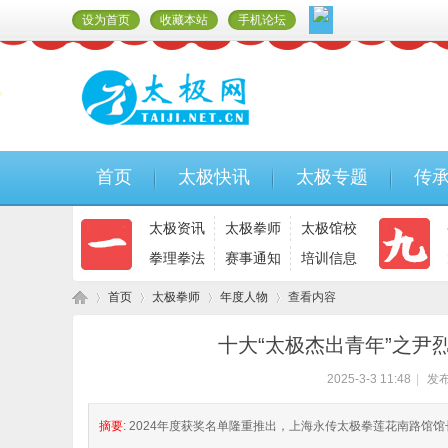
设为首页
收藏本站
手机论坛
首页
太极快讯
太极专题
传
太极资讯
太极拳师
太极馆校
拳理拳法
赛事通知
培训信息
首页
太极拳师
年度人物
查看内容
十大“太极杰出青年”之尹
2025-3-3 11:48
|
发布
太
›
›
›
›
摘要
: 2024年度获奖名单隆重推出，上海永传太极拳莲花南路馆