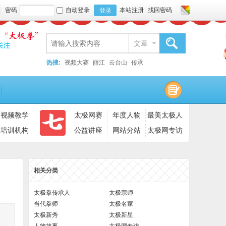
密码
自动登录
本站注册
找回密码
登录
文章
搜索
热搜:
视频大赛
丽江
云台山
传承
视频教学
太极网赛
年度人物
最美太极人
培训机构
公益讲座
网站分站
太极网专访
相关分类
太极拳传承人
太极宗师
当代拳师
太极名家
太极新秀
太极新星