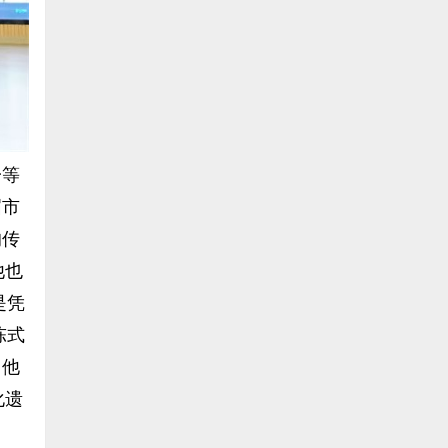
一等
届市
的传
他也
是凭
陈式
了他
化遗