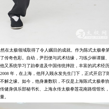
扫
一
他，已然在太极领域取得了令人瞩目的成就。作为陈式太极拳
了传奇色彩。自幼，尹烈便与武术结缘，习练少林谭腿
他又系统学习了跆拳道及中国传统摔跤，丰富的武术经
008 年，在上海，他拜入顾永发先生门下，正式开启了
不解之缘。如今，他身兼数职，不仅是上海陈式太极拳
传健身俱乐部秘书长、上海永传太极拳莲花南路馆馆长
量。