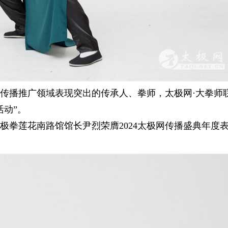
播推广领域表现突出的传承人、拳师，太极网·大拳师
活动”。
极拳莲花南路馆馆长尹烈
荣膺2024太极网传播盛典年度