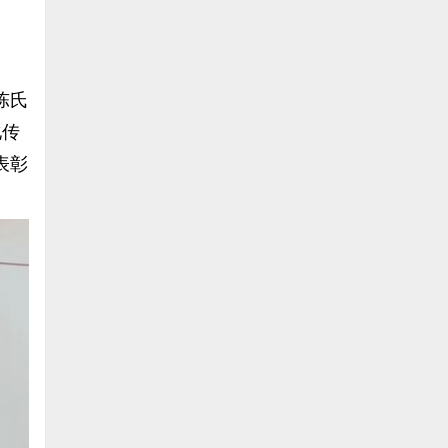
陈氏
化传
表彰