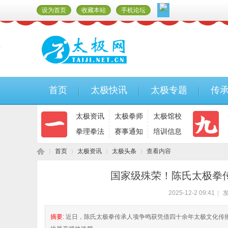
设为首页
收藏本站
手机论坛
首页
太极快讯
太极专题
传
太极资讯
太极拳师
太极馆校
拳理拳法
赛事通知
培训信息
首页
太极资讯
太极头条
查看内容
国家级殊荣！陈氏太极拳
2025-12-2 09:41
|
发
太
›
›
›
›
摘要
: 近日，陈氏太极拳传承人项争鸣获凭借四十余年太极文化传播