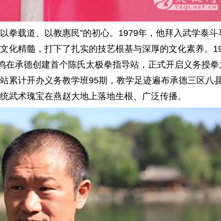
扫
一
以拳载道、以教惠民”的初心。1979年，他拜入武学泰斗
文化精髓，打下了扎实的技艺根基与深厚的文化素养。19
争鸣在承德创建首个陈氏太极拳指导站，正式开启义务授拳
站累计开办义务教学班95期，教学足迹遍布承德三区八
统武术瑰宝在燕赵大地上落地生根、广泛传播。