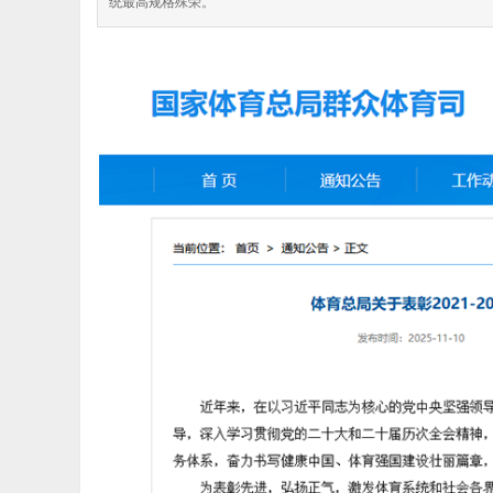
统最高规格殊荣。
极
网