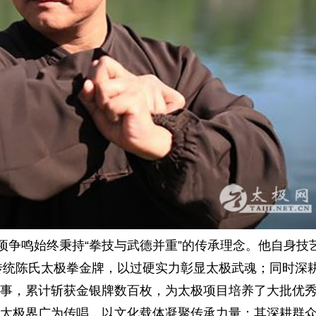
项争鸣始终秉持“拳技与武德并重”的传承理念。他自身技
获传统陈氏太极拳金牌，以过硬实力彰显太极武魂；同时深
事，累计斩获金银牌数百枚，为太极项目培养了大批优
太极界广为传唱，以文化载体凝聚传承力量；其深耕群