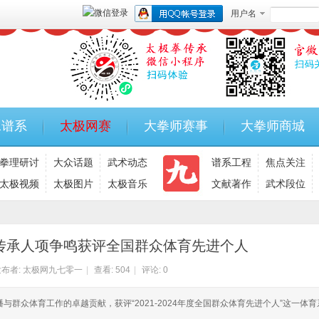
用户名
承谱系
太极网赛
大拳师赛事
大拳师商城
拳理研讨
大众话题
武术动态
谱系工程
焦点关注
太极视频
太极图片
太极音乐
文献著作
武术段位
传承人项争鸣获评全国群众体育先进个人
布者:
太极网九七零一
|
查看:
504
|
评论: 0
与群众体育工作的卓越贡献，获评“2021-2024年度全国群众体育先进个人”这一体育