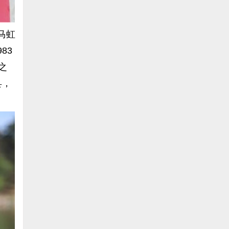
马虹
83
之
县，