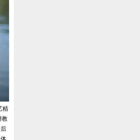
艺精
耕教
秀后
众体