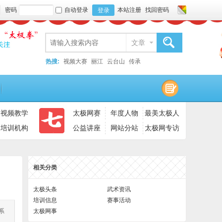
密码
自动登录
本站注册
找回密码
登录
文章
搜索
热搜:
视频大赛
丽江
云台山
传承
视频教学
太极网赛
年度人物
最美太极人
培训机构
公益讲座
网站分站
太极网专访
相关分类
太极头条
武术资讯
培训信息
赛事活动
系
太极网事