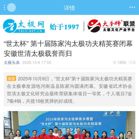
详情


“世太杯” 第十届陈家沟太极功夫精英赛闭幕
安徽世清太极载誉而归
太极头条
2025-10-8 17:55
1899
0


2025年10月8日，“世太杯”第十届陈家沟太极功夫精英赛
摘要
在太极拳发源地河南温县陈家沟圆满闭幕。安徽省武术协会
世清太极文化研究会最终荣获集体项目一等奖，个人项目7金
7银4铜，共揽18枚奖牌的好成绩。