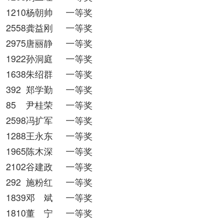
1210杨朝帅
一等奖
2558龚益刚
一等奖
2975唐丽静
一等奖
1922孙洞庭
一等奖
1638朱绍群
一等奖
392
郑学勤
一等奖
85
尹桂荣
一等奖
2598冯扩军
一等奖
1288王永东
一等奖
1965陈木深
一等奖
2102谷建政
一等奖
292
施粉红
一等奖
1839邓 斌
一等奖
1810董 宁
一等奖