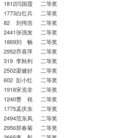
1812闫国霞
二等奖
1773白红兵
二等奖
82
刘伟浩
二等奖
2441张强发
二等奖
1869刘 畅
二等奖
2952乔喜萍
二等奖
319
李秋利
二等奖
2502梁健好
二等奖
602
彭小红
二等奖
1918宋克非
二等奖
1240曹 祝
二等奖
1775孟庆东
二等奖
2494范东凤
二等奖
2956郑春菊
二等奖
2665李 影
二等奖