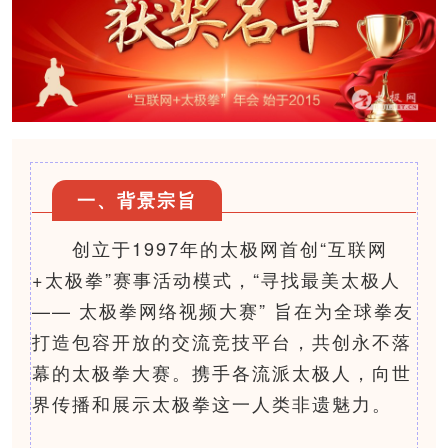
一、背景宗旨
创立于1997年的太极网
首创“互联网
+太极拳”赛事活动模式，
“寻找最美太极人
—— 太极拳网络视频大赛” 旨在为全球拳友
打造包容开放的交流竞技平台，
共创
永不落
幕的太极拳大赛。
携手
各流派太极人，向世
界传播和展示太极拳这一人类非遗魅力。