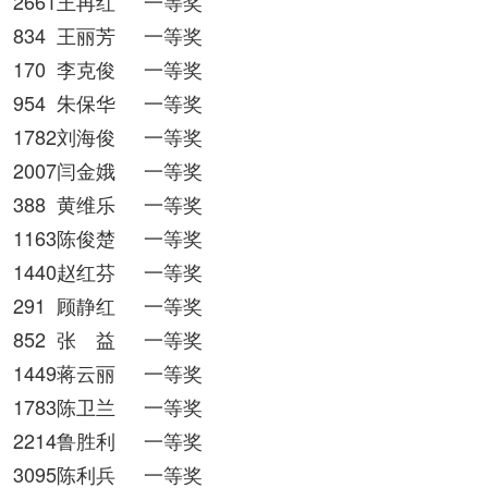
2661王再红
一等奖
834
王丽芳
一等奖
170
李克俊
一等奖
954
朱保华
一等奖
1782刘海俊
一等奖
2007闫金娥
一等奖
388
黄维乐
一等奖
1163陈俊楚
一等奖
1440赵红芬
一等奖
291
顾静红
一等奖
852
张 益
一等奖
1449蒋云丽
一等奖
1783陈卫兰
一等奖
2214鲁胜利
一等奖
3095陈利兵
一等奖