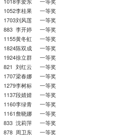
1018李爱东
一等奖
1052李桂果
一等奖
1703刘风莲
一等奖
883
李开婷
一等奖
1155黄冬虹
一等奖
1824陈双成
一等奖
1924徐立群
一等奖
821
刘红云
一等奖
1707梁春娜
一等奖
1279李树标
一等奖
1137段婧婧
一等奖
1160李绿青
一等奖
1161詹晓娜
一等奖
833
沈莉萍
一等奖
878
周卫东
一等奖