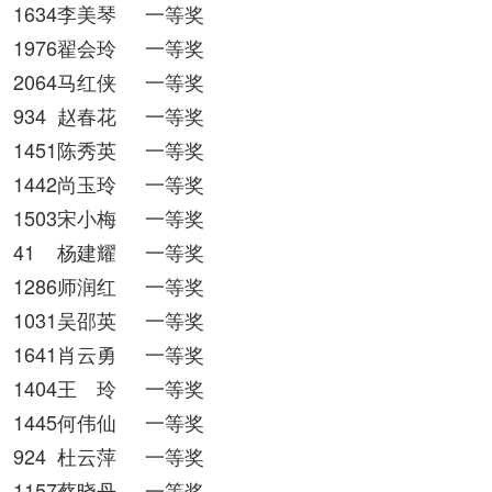
1634李美琴
一等奖
1976翟会玲
一等奖
2064马红侠
一等奖
934
赵春花
一等奖
1451陈秀英
一等奖
1442尚玉玲
一等奖
1503宋小梅
一等奖
41
杨建耀
一等奖
1286师润红
一等奖
1031吴邵英
一等奖
1641肖云勇
一等奖
1404王 玲
一等奖
1445何伟仙
一等奖
924
杜云萍
一等奖
1157蔡晓丹
一等奖