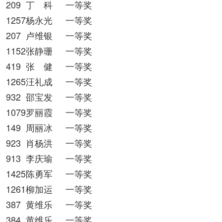
209
丁 科
一等奖
1257杨永光
一等奖
207
卢维银
一等奖
1152张静珊
一等奖
419
张 健
一等奖
1265汪礼成
一等奖
932
邵宝发
一等奖
1079罗丽霞
一等奖
149
周丽冰
一等奖
923
肖杨洪
一等奖
913
李庆瑜
一等奖
1425陈勇军
一等奖
1261柳加运
一等奖
387
黄维乐
一等奖
384
黄维乐
一等奖