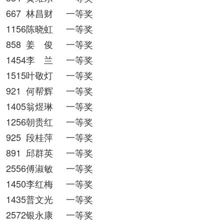
667
林昌财
一等奖
1156陈晓虹
一等奖
858
姜 俊
一等奖
1454李 兰
一等奖
1515叶敬灯
一等奖
921
何帮辉
一等奖
1405翁煜琳
一等奖
1256朝贵红
一等奖
925
段桂萍
一等奖
891
邱群英
一等奖
2556傅淑敏
一等奖
1450李红梅
一等奖
1435普文光
一等奖
2572银永康
一等奖