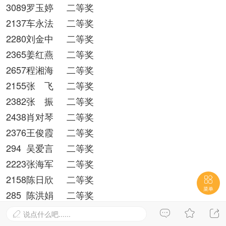
3089罗玉婷
二等奖
2137车永法
二等奖
2280刘金中
二等奖
2365姜红燕
二等奖
2657程湘海
二等奖
2155张 飞
二等奖
2382张 振
二等奖
2438肖对琴
二等奖
2376王俊霞
二等奖
294
吴爱言
二等奖
2223张海军
二等奖
2158陈日欣
二等奖

菜单
285
陈洪娟
二等奖
2387侯丽萍
二等奖



说点什么吧......

282
赵 伟
二等奖