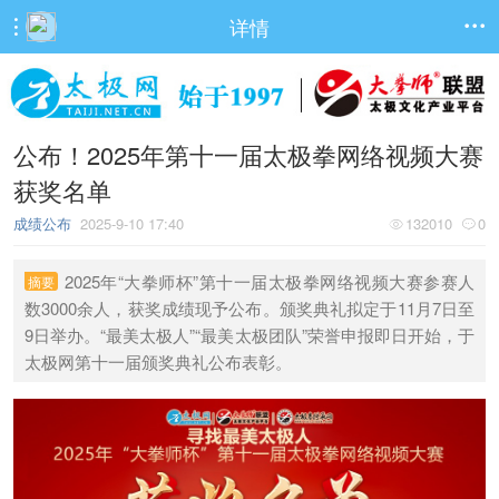
详情


公布！2025年第十一届太极拳网络视频大赛
获奖名单
成绩公布
2025-9-10 17:40
132010
0


2025年“大拳师杯”第十一届太极拳网络视频大赛参赛人
摘要
数3000余人，获奖成绩现予公布。颁奖典礼拟定于11月7日至
9日举办。“最美太极人”“最美太极团队”荣誉申报即日开始，于
太极网第十一届颁奖典礼公布表彰。