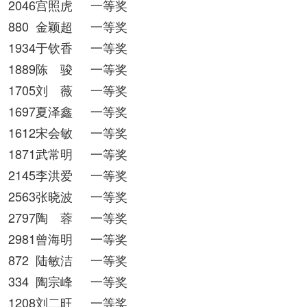
2046宫照虎
一等奖
880
金颖超
一等奖
1934于钦香
一等奖
1889陈 骏
一等奖
1705刘 薇
一等奖
1697夏泽鑫
一等奖
1612宋会敏
一等奖
1871武常明
一等奖
2145李洪爱
一等奖
2563张晓波
一等奖
2797陶 蓉
一等奖
2981曾海明
一等奖
872
陆敏洁
一等奖
334
陶宗峰
一等奖
1208刘二旺
一等奖