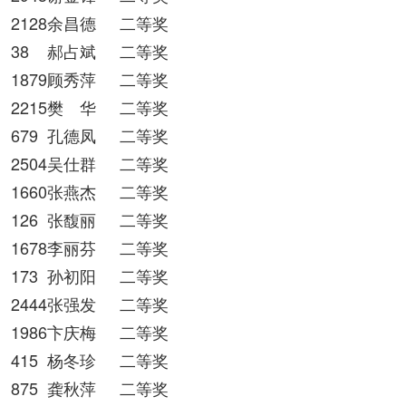
2128余昌德
二等奖
38
郝占斌
二等奖
1879顾秀萍
二等奖
2215樊 华
二等奖
679
孔德凤
二等奖
2504吴仕群
二等奖
1660张燕杰
二等奖
126
张馥丽
二等奖
1678李丽芬
二等奖
173
孙初阳
二等奖
2444张强发
二等奖
1986卞庆梅
二等奖
415
杨冬珍
二等奖
875
龚秋萍
二等奖