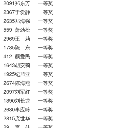
2091郑东芳
一等奖
2367于爱静
一等奖
2635郑海强
一等奖
559
萧劲松
一等奖
2969王 莉
一等奖
1785陈 东
一等奖
412
颜爱民
一等奖
1643胡安莉
一等奖
1925纪旭亚
一等奖
2674陈海燕
一等奖
2097刘军红
一等奖
1890刘长龙
一等奖
2680李应吟
一等奖
2815庞世华
一等奖
29
李 佳
一等奖