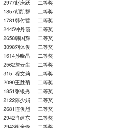
2977赵庆跃
二等奖
1857胡凯群
二等奖
1781韩付营
二等奖
2445钟丹霞
二等奖
2658韩国辉
二等奖
3098刘体俊
二等奖
1614孙晓晶
二等奖
2562詹云生
二等奖
315
程文莉
二等奖
2090王胜菊
二等奖
1851张银秀
二等奖
2122陈少娟
二等奖
2681连俊烈
二等奖
2942肖建东
二等奖
2943谢金锋
二等奖