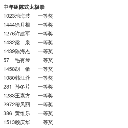
中年组陈式太极拳
1023池海波
一等奖
1444徐月根
一等奖
1276许建军
一等奖
1432梁 泉
一等奖
1439陈海杰
一等奖
57
毛有琴
一等奖
1458胡 敏
一等奖
1080韩江蓉
一等奖
281
孙冬芹
一等奖
1283王素方
一等奖
2972穆凤丽
一等奖
386
黄维乐
一等奖
1513赖庆华
一等奖