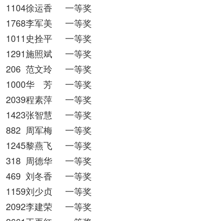
1104徐运香
一等奖
1768李军美
一等奖
1011史拴平
一等奖
1291施照斌
一等奖
206
范文玲
一等奖
1000华 芳
一等奖
2039程素萍
一等奖
1423张智慧
一等奖
882
周军梅
一等奖
1245黎燕飞
一等奖
318
周德华
一等奖
469
刘冬香
一等奖
1159刘少贞
一等奖
2092李建荣
一等奖