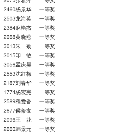
2460杨景华
一等奖
2503龙海英
一等奖
2384麻艳杰
一
等奖
2968黄晓燕
一等奖
3013朱 劲
一等奖
3015印 敏
一等奖
3056孟庆昊
一等奖
2553沈红梅
一等奖
2187刘春华
一等奖
1774杨宏宪
一等奖
2589程爱香
一等奖
2677侯修友
一等奖
2096王 花
一等奖
2660韩景元
一等奖