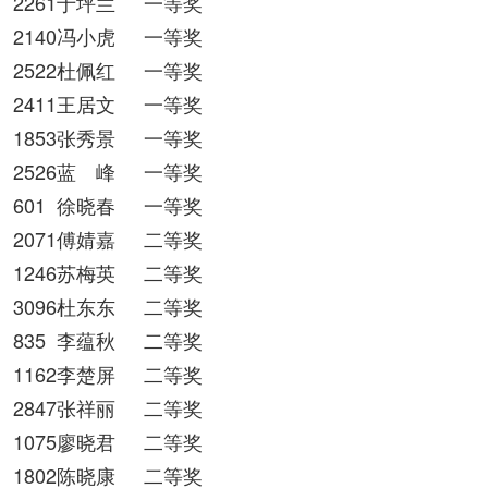
2261于坪兰
一等奖
2140冯小虎
一等奖
2522杜佩红
一等奖
2411王居文
一等奖
1853张秀景
一等奖
2526蓝 峰
一等奖
601
徐晓春
一等奖
2071傅婧嘉
二等奖
1246苏梅英
二等奖
3096杜东东
二等奖
835
李蕴秋
二等奖
1162李楚屏
二等奖
2847张祥丽
二等奖
1075廖晓君
二等奖
1802陈晓康
二等奖