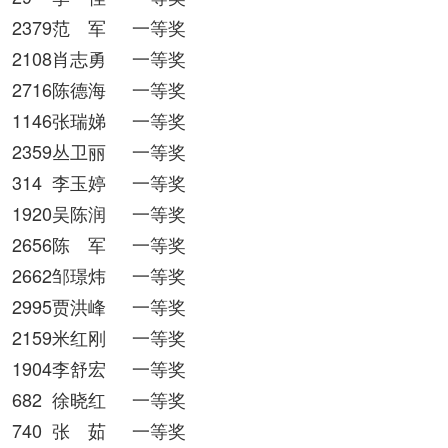
2379范 军
一等奖
2108肖志勇
一等奖
2716陈德海
一等奖
1146张瑞娣
一等奖
2359丛卫丽
一等奖
314
李玉婷
一等奖
1920吴陈润
一等奖
2656陈 军
一等奖
2662邹璟炜
一等奖
2995贾洪峰
一等奖
2159米红刚
一等奖
1904李舒宏
一等奖
682
徐晓红
一等奖
740
张 茹
一等奖