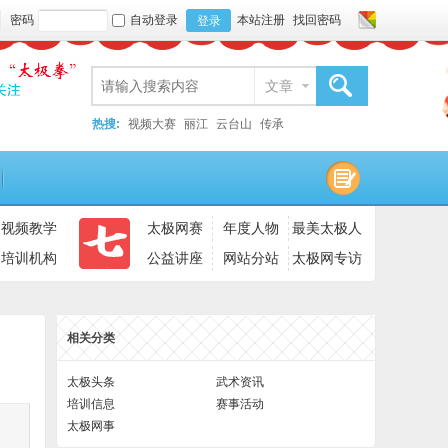
密码
自动登录
本站注册
找回密码
登录
文章
搜索
热搜:
视频大赛
丽江
云台山
传承
视频教学
太极网赛
年度人物
最美太极人
培训机构
公益讲座
网站分站
太极网专访
相关分类
太极头条
武术资讯
培训信息
赛事活动
太极网事