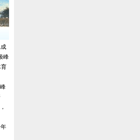
已成
极峰
体育
极峰
资
台，
千年