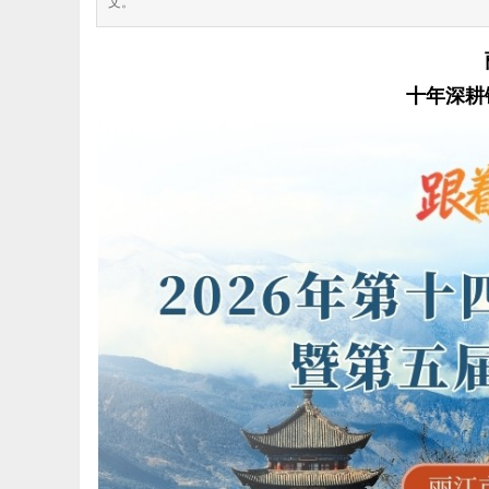
文。
十年深耕
极
网