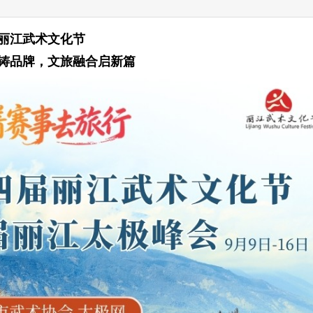
微
只
丽江武术文化节
铸品牌，文旅融合启新篇