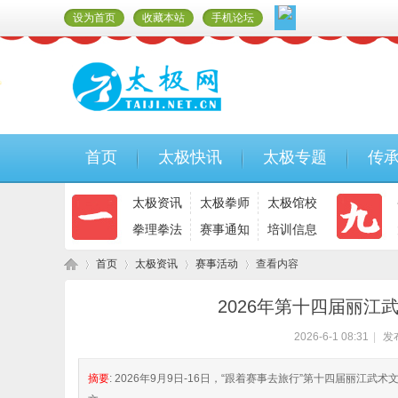
设为首页
收藏本站
手机论坛
首页
太极快讯
太极专题
传
太极资讯
太极拳师
太极馆校
拳理拳法
赛事通知
培训信息
首页
太极资讯
赛事活动
查看内容
2026年第十四届丽
2026-6-1 08:31
|
发
太
›
›
›
›
摘要
: 2026年9月9日-16日，“跟着赛事去旅行”第十四届