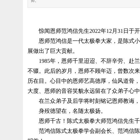
师。
惊闻恩师范鸿信先生2022年12月31日
恩师范鸿信是一代太极拳大家，是陈式小
极
展做出了巨大贡献。
1985年，恩师千里迢迢、不辞辛劳、
不辍。此后的岁月，恩师不顾年迈，曾数次来
历在目。心目中的恩师艺高德厚，仙风道骨，
大度、恩师的音容笑貌永远留在了众弟子心中
在兰众弟子及后学将时刻铭记恩师教诲，
网
身殁德望在，
名随太极扬。
恩师千古！陈式太极拳大师范鸿信先生千
范鸿信陈式太极拳学会副会长、范鸿信陈