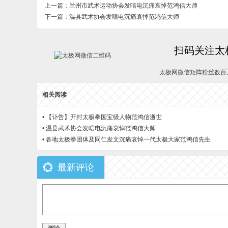
上一篇：
兰州市武术运动协会发唁电沉痛哀悼范鸿信大师
下一篇：
温县武术协会发唁电沉痛哀悼范鸿信大师
扫码关注太
太极网微信矩阵粉丝数百
相关阅读
•
【讣告】开封太极拳国宝级人物范鸿信逝世
•
温县武术协会发唁电沉痛哀悼范鸿信大师
•
各地太极拳团体及同仁发文沉痛哀悼一代太极大家范鸿信先生
最新评论