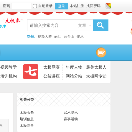
密码
自动登录
本站注册
找回密码
登录
文章
搜索
热搜:
视频大赛
丽江
云台山
传承
视频教学
太极网赛
年度人物
最美太极人
培训机构
公益讲座
网站分站
太极网专访
相关分类
太极头条
武术资讯
培训信息
赛事活动
恩
太极网事