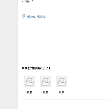
叩首！
,
范鸿信
张新龙
刚表态过的朋友 (
3 人
)
匿名
匿名
匿名