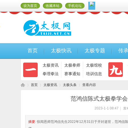
设为首页
收藏本站
手机论坛
首页
太极快讯
太极专题
传
太极资讯
太极拳师
太极馆校
拳理拳法
赛事通知
培训信息
首页
太极资讯
太极头条
查看内容
范鸿信陈式太极拳学会
2023-1-1 08:47
|
发
太
›
›
›
›
摘要
: 惊闻恩师范鸿信先生2022年12月31日于开封逝世，范