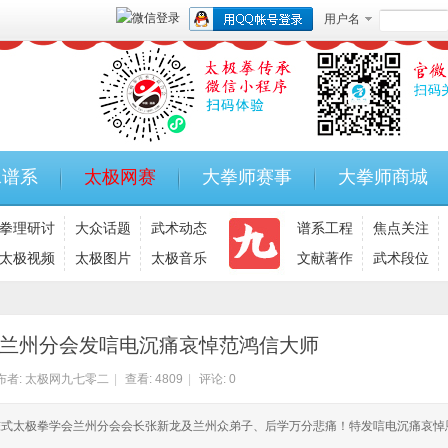
用户名
承谱系
太极网赛
大拳师赛事
大拳师商城
拳理研讨
大众话题
武术动态
谱系工程
焦点关注
太极视频
太极图片
太极音乐
文献著作
武术段位
兰州分会发唁电沉痛哀悼范鸿信大师
布者:
太极网九七零二
|
查看:
4809
|
评论: 0
鸿信陈式太极拳学会兰州分会会长张新龙及兰州众弟子、后学万分悲痛！特发唁电沉痛哀悼