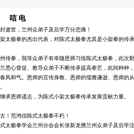
微
只
唁 电
于开封逝世，兰州众弟子及后学万分悲痛！
架太极拳的杰出代表，对陈式太极拳尤其是小架拳的传
赴兰州传拳，我等众弟子有幸随恩师习练陈式太极拳，此次
兰悉心督促、教导众弟子不断传承提高拳艺，此间种种
春风和气。恩师的言传身教、恩师的儒雅谦逊、恩师的
。
继承恩师遗志，为陈式小架太极拳传承发展贡献力量。
古！范鸿信陈式太极拳不朽！
式太极拳学会兰州分会会长张新龙携兰州众弟子及后学