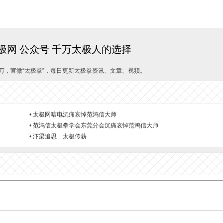
信
需
极网 公众号 千万太极人的选择
万，官微“太极拳”，每日更新太极拳资讯、文章、视频。
•
太极网唁电沉痛哀悼范鸿信大师
•
范鸿信太极拳学会东莞分会沉痛哀悼范鸿信大师
•
汴梁追思 太极传薪