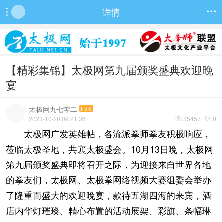
详情


【精彩集锦】太极网第九届颁奖盛典欢迎晚
宴
太极网九七零二
Lv.9
2023-10-20 09:21:36
35457
0


太极网广发英雄帖，各流派拳师拳友积极响应，
莅临太极圣地，共襄太极盛会。10月13日晚，太极网
第九届颁奖盛典即将召开之际，为迎接来自
世界各地
的拳友们
，
太极网、太极拳网络视频大赛组委会举办
了隆重而盛大的欢迎晚宴，款待五湖四海的来宾，酒
店内
华灯璀璨、精心布置的活动展架、彩旗、条幅琳