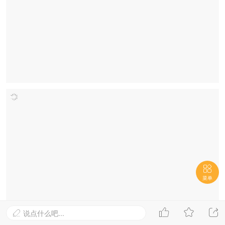

菜单



说点什么吧...
