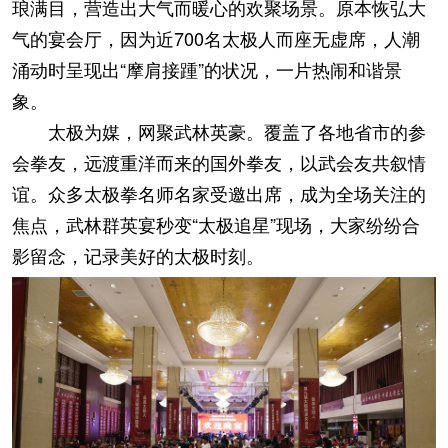
琅满目，营造出大气而暖心的欢聚场景。
原本恢弘大
气的宴会厅，因为近700名太极人而
座无虚席，
人潮
涌动时呈现出“摩肩接踵”的状况，一片热闹和谐景
象。
太极为媒，网聚武林英豪。覆盖了各地省市的参
会拳友，远渡重洋而来的国外拳友，以武会友共叙情
谊。
众多太极拳名师名家受邀出席，成为全场关注的
焦点，
武林群英宴
秒变“太极追星”现场，大家纷纷合
影留念，记录美好的太极时刻。