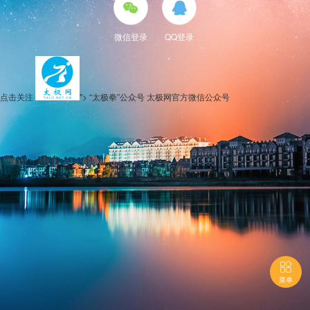


微信登录
QQ登录
点击关注
">
“太极拳”公众号
太极网官方微信公众号

菜单