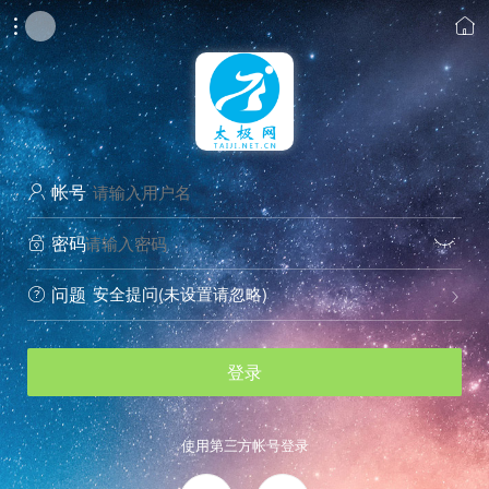


帐号

密码


安全提问(未设置请忽略)
问题


登录
使用第三方帐号登录