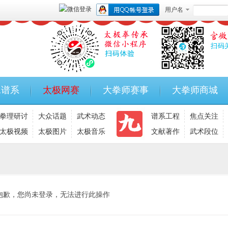
用户名
承谱系
太极网赛
大拳师赛事
大拳师商城
拳理研讨
大众话题
武术动态
谱系工程
焦点关注
太极视频
太极图片
太极音乐
文献著作
武术段位
抱歉，您尚未登录，无法进行此操作