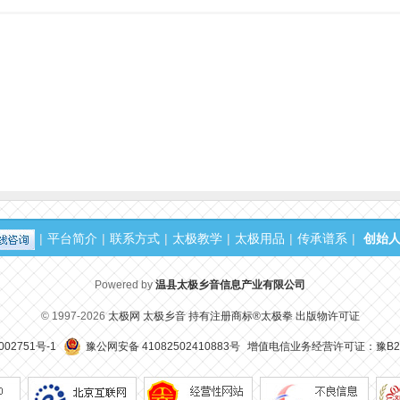
微
只
|
平台简介
|
联系方式
|
太极教学
|
太极用品
|
传承谱系
|
创始
Powered by
温县太极乡音信息产业有限公司
© 1997-2026
太极网 太极乡音
持有注册商标®太极拳
出版物许可证
002751号-1
豫公网安备 41082502410883号
增值电信业务经营许可证：豫B2-2