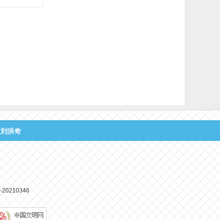
人刘洪奇
0210346